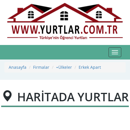
Toggle
navigat
Anasayfa
Firmalar
+Ülkeler
Erkek Apart
HARİTADA YURTLAR