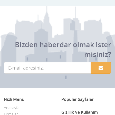
Bhutan
Birleşik Arap Emirlikleri
Bolivya
Bosna-Hersek
Bizden haberdar olmak ister
Botsvana
misiniz?
Brezilya
Brunei
Bulgaristan
Burkina Faso
Burundi
Hızlı Menü
Popüler Sayfalar
Çad
Anasayfa
Gizlilik Ve Kullanım
Firmalar