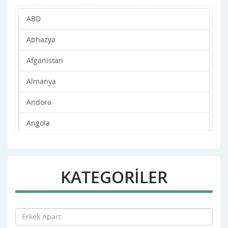
ABD
Abhazya
Afganistan
Almanya
Andora
Angola
Antigua ve Barbuda
Arjantin
KATEGORİLER
Arnavutluk
Avustralya
Avusturya