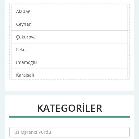
Aladağ
Ceyhan
Çukurova
Feke
imamoğlu
Karaisalı
Karatas
Kozan
KATEGORİLER
Merkez
Pozantı
Saimbeyli