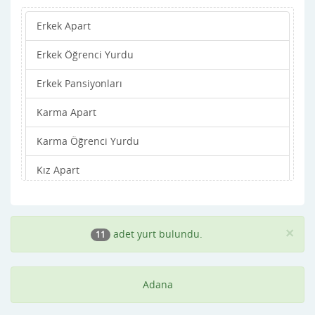
Erkek Apart
Sarıçam
Erkek Öğrenci Yurdu
Seyhan
Erkek Pansiyonları
Tufanbeyli
Karma Apart
Yumurtalık
Karma Öğrenci Yurdu
Yüreğir
Kız Apart
Kız Öğrenci Yurdu
Kız Pansiyonları
×
adet yurt bulundu.
11
Adana