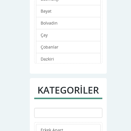
Bayat
Bolvadin
Çay
Çobanlar
Dazkiri
Dinar
Emirdağ
KATEGORİLER
Evciler
Hocalar
ihsaniye
Erkek Apart
iscehisar