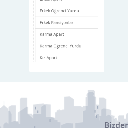
Erkek Öğrenci Yurdu
Kızılören
Erkek Pansiyonları
Merkez
Karma Apart
Sandıklı
Karma Öğrenci Yurdu
Sinanpaşa
Kız Apart
Sincanli
Kız Öğrenci Yurdu
Suhut
Kız Pansiyonları
Sultandağı
Bizden