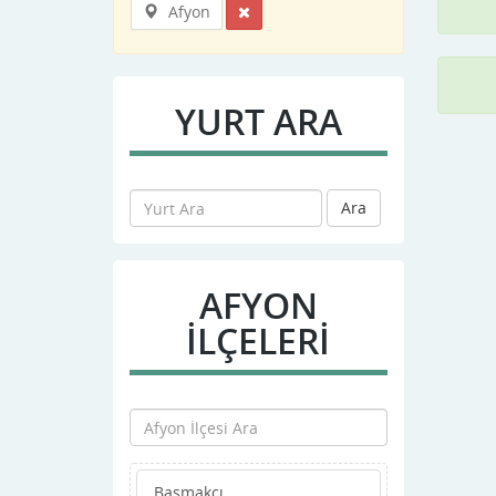
Afyon
YURT ARA
Ara
AFYON
İLÇELERİ
Basmakçı