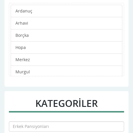
Ardanuç
Arhavi
Borçka
Hopa
Merkez
Murgul
Şavşat
Yusufeli
KATEGORİLER