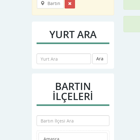
Bartın
YURT ARA
Ara
BARTIN
İLÇELERİ
Amasra