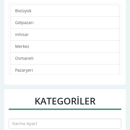
Bozüyük
Gölpazarı
inhisar
Merkez
Osmaneli
Pazaryeri
Söğüt
Yenipazar
KATEGORİLER