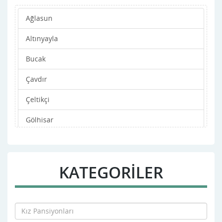
Ağlasun
Altınyayla
Bucak
Çavdır
Çeltikçi
Gölhisar
Karamanlı
Kemer
KATEGORİLER
Merkez
Tefenni
Yeşilova