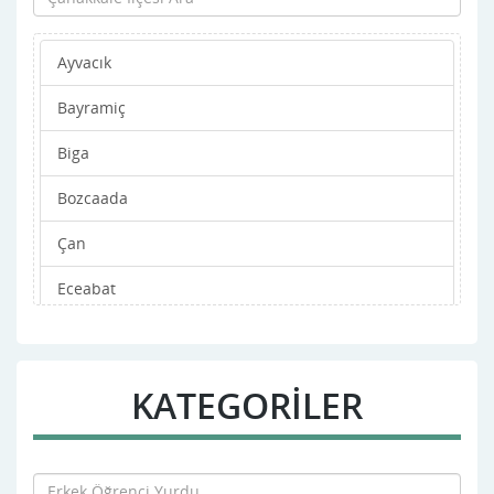
Ayvacık
Bayramiç
Biga
Bozcaada
Çan
Eceabat
Ezine
Gelibolu
KATEGORİLER
Gökçeada
Lapseki