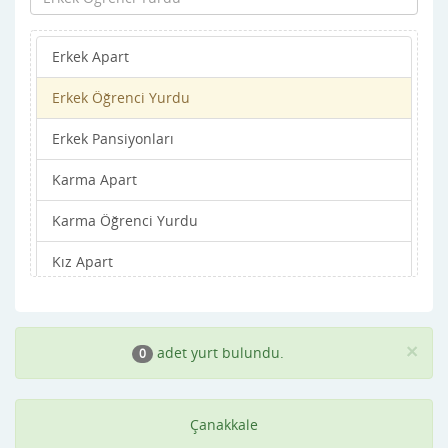
Merkez
Erkek Apart
Yenice
Erkek Öğrenci Yurdu
Erkek Pansiyonları
Karma Apart
Karma Öğrenci Yurdu
Kız Apart
Kız Öğrenci Yurdu
Kız Pansiyonları
×
adet yurt bulundu.
0
Çanakkale