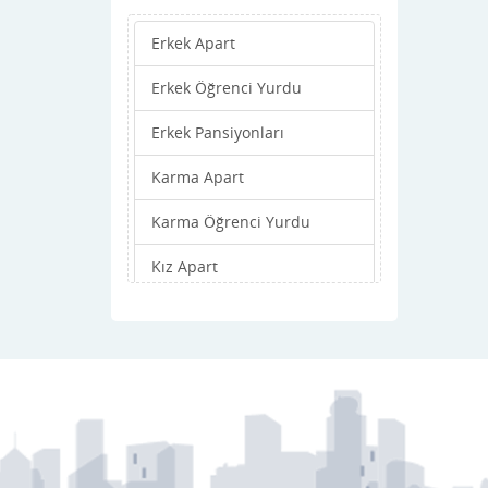
Kayapınar
Erkek Apart
Kocaköy
Erkek Öğrenci Yurdu
Kulp
Erkek Pansiyonları
Lice
Karma Apart
Merkez
Karma Öğrenci Yurdu
Silvan
Kız Apart
Sur
Kız Öğrenci Yurdu
Yenişehir
Kız Pansiyonları