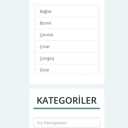
Bağlar
Bismil
Çermik
Çınar
Çüngüş
Dicle
Eğil
Ergani
KATEGORİLER
Hani
Hazro