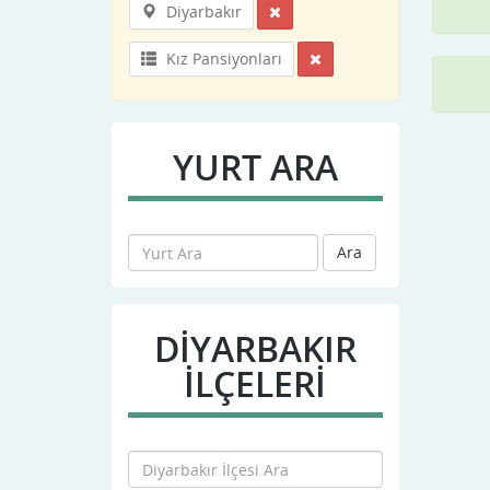
Diyarbakır
Kız Pansiyonları
YURT ARA
Ara
DIYARBAKIR
İLÇELERİ