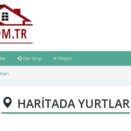
kle
Üye Girişi
İletişim
nları
HARİTADA YURTLAR