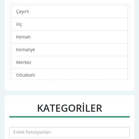
Çayırlı
iliç
Kemah
Kemaliye
Merkez
Otlukbeli
Refahiye
Tercan
KATEGORİLER
Üzümlü