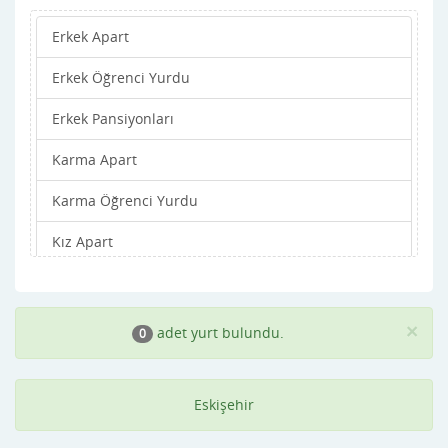
Erkek Apart
Sarıcakaya
Erkek Öğrenci Yurdu
Seyitgazi
Erkek Pansiyonları
Sivrihisar
Karma Apart
Tepebaşı
Karma Öğrenci Yurdu
Kız Apart
Kız Öğrenci Yurdu
Kız Pansiyonları
×
adet yurt bulundu.
0
Eskişehir