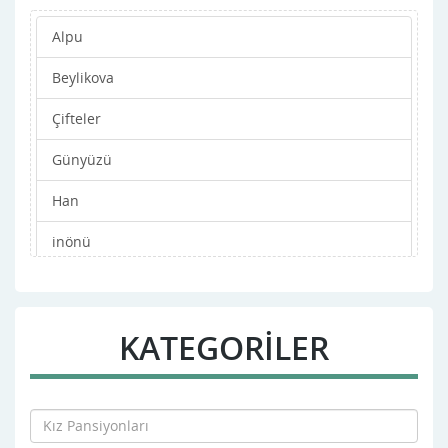
Alpu
Beylikova
Çifteler
Günyüzü
Han
inönü
Mahmudiye
Merkez
KATEGORİLER
Mihalgazi
Mihalıççık
Odunpazarı