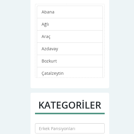
Abana
Ağlı
Araç
Azdavay
Bozkurt
Çatalzeytin
Cide
Daday
KATEGORİLER
Devrekani
Doğanyurt