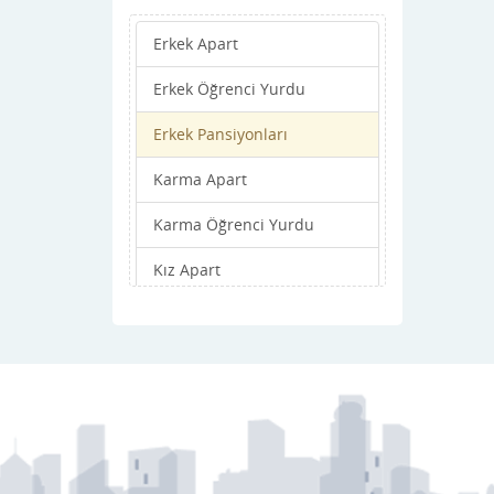
Hanönü
Erkek Apart
ihsangazi
Erkek Öğrenci Yurdu
inebolu
Erkek Pansiyonları
Küre
Karma Apart
Merkez
Karma Öğrenci Yurdu
Pınarbaşı
Kız Apart
Şenpazar
Kız Öğrenci Yurdu
Seydiler
Kız Pansiyonları
Taşköprü
Tosya