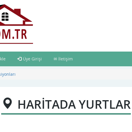
kle
Üye Girişi
İletişim
iyonları
HARİTADA YURTLAR