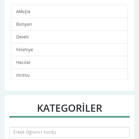
Akkışla
Bünyan
Develi
Felahiye
Hacılar
incesu
Kocasinan
Melikgazi
KATEGORİLER
Merkez
Özvatan
Pınarbaşı