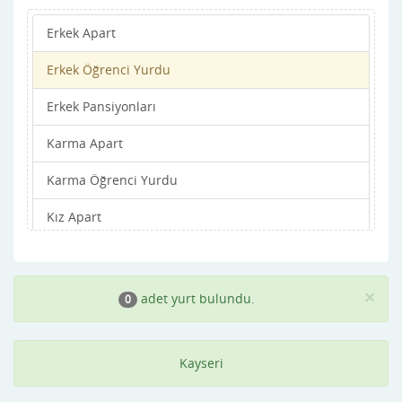
Erkek Apart
Sariz
Erkek Öğrenci Yurdu
Sarıoğlan
Erkek Pansiyonları
Talas
Karma Apart
Tomarza
Karma Öğrenci Yurdu
Yahyalı
Kız Apart
Yeşilhisar
Kız Öğrenci Yurdu
Kız Pansiyonları
×
adet yurt bulundu.
0
Kayseri