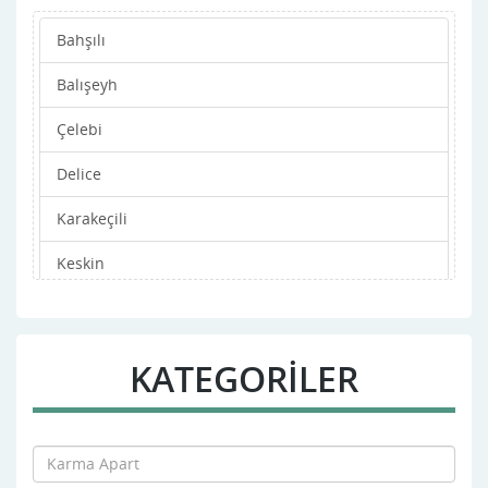
Bahşılı
Balışeyh
Çelebi
Delice
Karakeçili
Keskin
Merkez
Sulakyurt
KATEGORİLER
Yahşihan