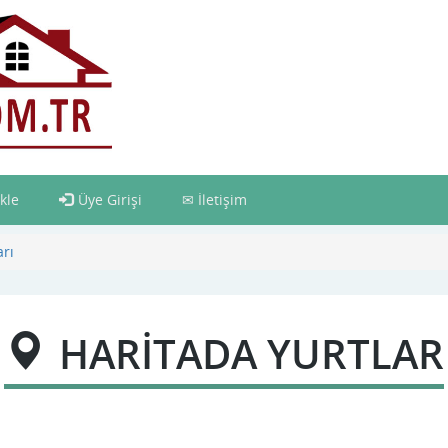
kle
Üye Girişi
İletişim
arı
HARİTADA YURTLAR