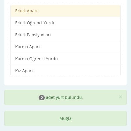
Erkek Apart
Yatağan
Erkek Öğrenci Yurdu
Erkek Pansiyonları
Karma Apart
Karma Öğrenci Yurdu
Kız Apart
Kız Öğrenci Yurdu
Kız Pansiyonları
×
adet yurt bulundu.
0
Muğla