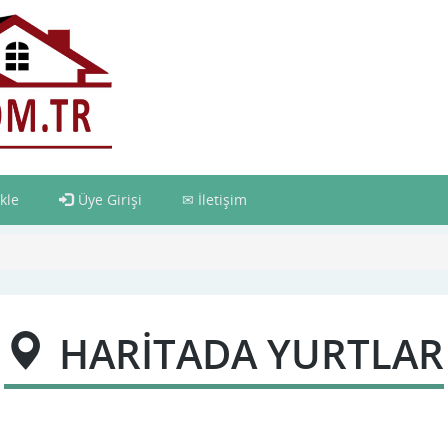
kle
Üye Girişi
İletişim
HARİTADA YURTLAR