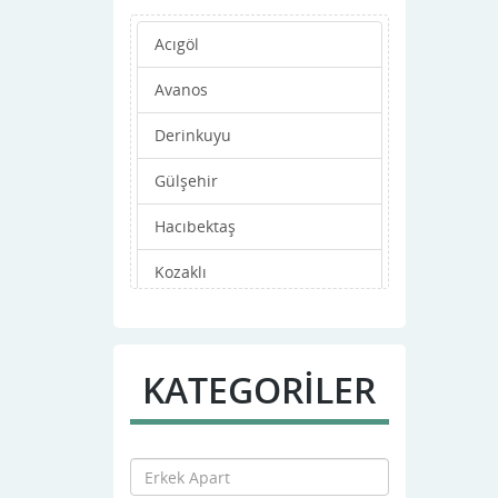
Acıgöl
Avanos
Derinkuyu
Gülşehir
Hacıbektaş
Kozaklı
Merkez
Ürgüp
KATEGORİLER