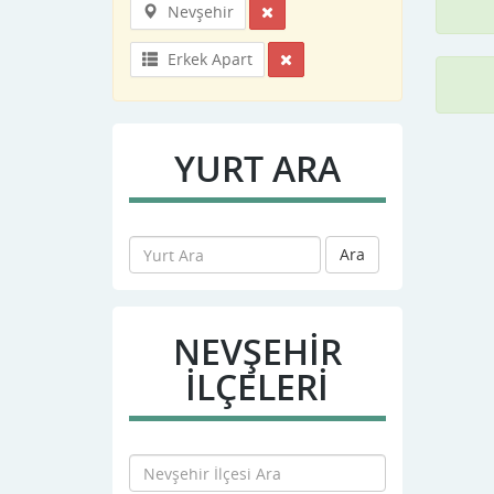
Nevşehir
Erkek Apart
YURT ARA
Ara
NEVŞEHIR
İLÇELERİ