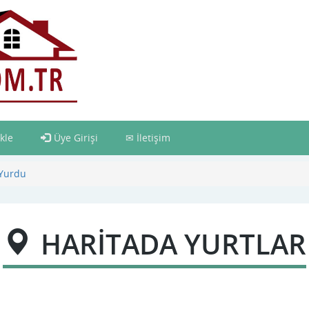
kle
Üye Girişi
İletişim
 Yurdu
HARİTADA YURTLAR