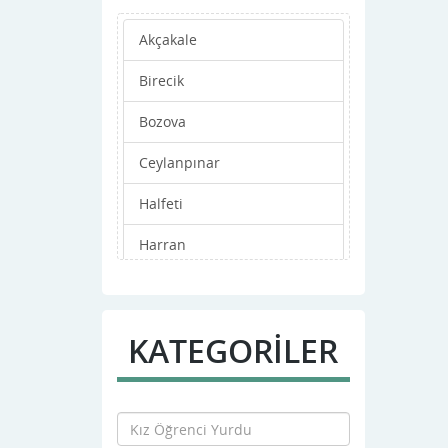
Akçakale
Birecik
Bozova
Ceylanpınar
Halfeti
Harran
Hilvan
Merkez
KATEGORİLER
Siverek
Suruç