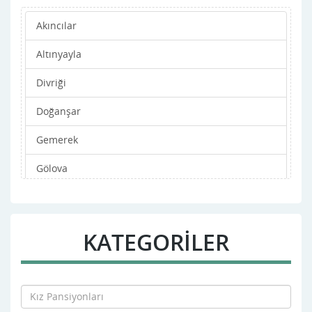
Akıncılar
Altınyayla
Divriği
Doğanşar
Gemerek
Gölova
Gürün
Hafik
KATEGORİLER
imranlı
Kangal
Koyulhisar