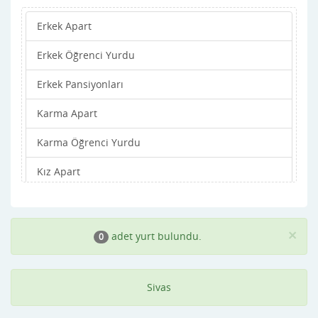
Erkek Apart
Merkez
Erkek Öğrenci Yurdu
Şarkışla
Erkek Pansiyonları
Suşehri
Karma Apart
Ulaş
Karma Öğrenci Yurdu
Yıldızeli
Kız Apart
Zara
Kız Öğrenci Yurdu
Kız Pansiyonları
×
adet yurt bulundu.
0
Sivas