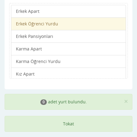
Erkek Apart
Zile
Erkek Öğrenci Yurdu
Erkek Pansiyonları
Karma Apart
Karma Öğrenci Yurdu
Kız Apart
Kız Öğrenci Yurdu
Kız Pansiyonları
×
adet yurt bulundu.
0
Tokat