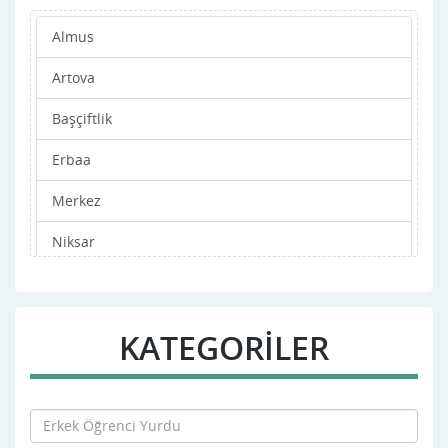
Almus
Artova
Başçiftlik
Erbaa
Merkez
Niksar
Pazar
Reşadiye
KATEGORİLER
Sulusaray
Turhal
Yeşilyurt