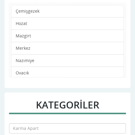
Çemişgezek
Hozat
Mazgirt
Merkez
Nazımiye
Ovacık
Pertek
Pülümür
KATEGORİLER