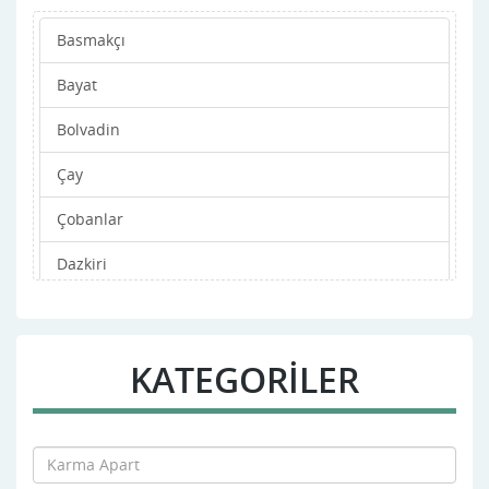
Basmakçı
Bayat
Bolvadin
Çay
Çobanlar
Dazkiri
Dinar
Emirdağ
KATEGORİLER
Evciler
Hocalar
ihsaniye