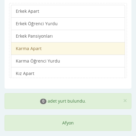
Erkek Apart
iscehisar
Erkek Öğrenci Yurdu
Kızılören
Erkek Pansiyonları
Merkez
Karma Apart
Sandıklı
Karma Öğrenci Yurdu
Sinanpaşa
Kız Apart
Sincanli
Kız Öğrenci Yurdu
Suhut
Kız Pansiyonları
Sultandağı
×
adet yurt bulundu.
0
Afyon