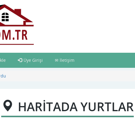
kle
Üye Girişi
İletişim
rdu
HARİTADA YURTLAR