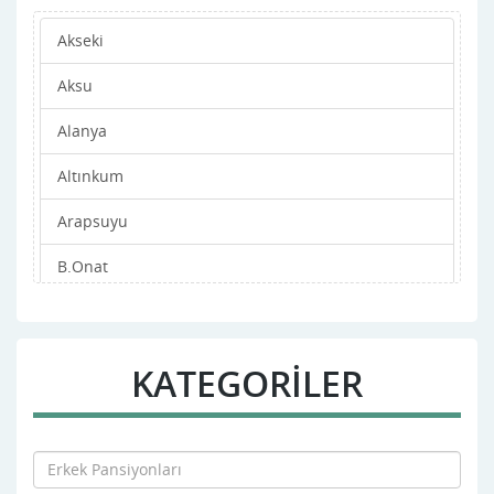
Akseki
Aksu
Alanya
Altınkum
Arapsuyu
B.Onat
Bahçelievler
Barınaklar
KATEGORİLER
Bayındır
Çallı
Dedeman