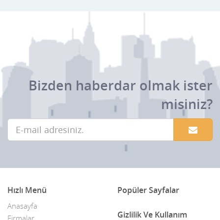
Güzeloba
ibradi
Kale
Kas
Bizden haberdar olmak ister
Kemer
misiniz?
Kepez
Konyaaltı
Korkuteli
Kültür
Kumluca
Hızlı Menü
Popüler Sayfalar
Lara
Anasayfa
Gizlilik Ve Kullanım
Firmalar