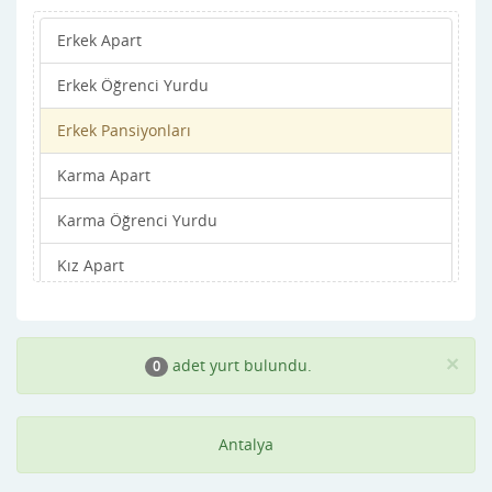
Erkek Apart
Değirmenönü
Erkek Öğrenci Yurdu
Demre
Erkek Pansiyonları
Dokuma
Karma Apart
Döşemealtı
Karma Öğrenci Yurdu
Elmalı
Kız Apart
Finike
Kız Öğrenci Yurdu
Gazipaşa
Kız Pansiyonları
Güllük
×
adet yurt bulundu.
0
Gülveren
Antalya
Gündogmuş