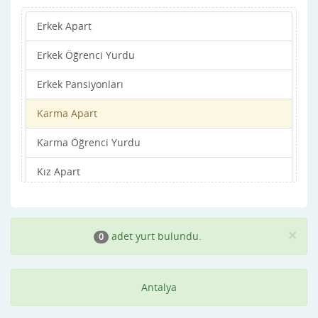
Erkek Apart
Değirmenönü
Erkek Öğrenci Yurdu
Demre
Erkek Pansiyonları
Dokuma
Karma Apart
Döşemealtı
Karma Öğrenci Yurdu
Elmalı
Kız Apart
Finike
Kız Öğrenci Yurdu
Gazipaşa
Kız Pansiyonları
Güllük
×
adet yurt bulundu.
0
Gülveren
Antalya
Gündogmuş