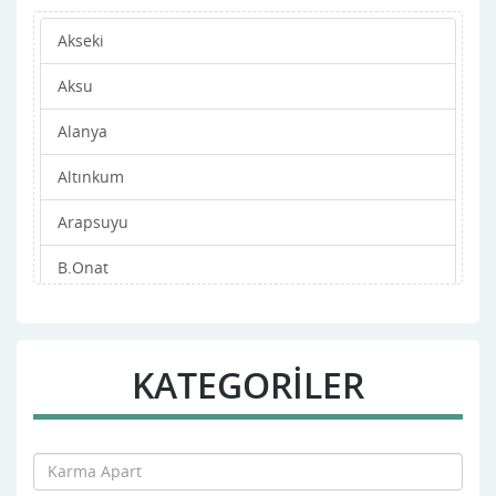
Akseki
Aksu
Alanya
Altınkum
Arapsuyu
B.Onat
Bahçelievler
Barınaklar
KATEGORİLER
Bayındır
Çallı
Dedeman