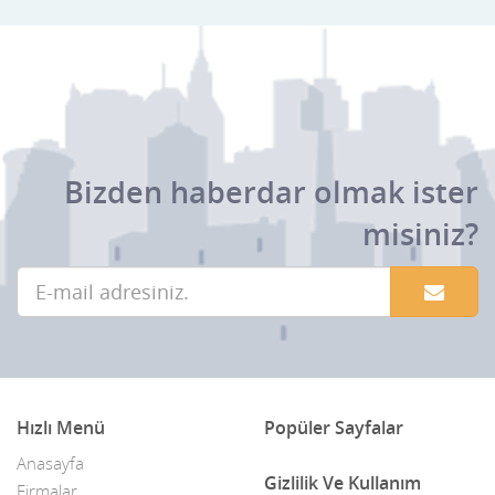
Güzeloba
ibradi
Kale
Kas
Bizden haberdar olmak ister
Kemer
misiniz?
Kepez
Konyaaltı
Korkuteli
Kültür
Kumluca
Hızlı Menü
Popüler Sayfalar
Lara
Anasayfa
Gizlilik Ve Kullanım
Firmalar