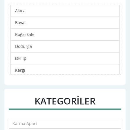
Alaca
Bayat
Boğazkale
Dodurga
iskilip
Kargı
Laçin
Mecitözü
KATEGORİLER
Merkez
Oğuzlar
Ortaköy