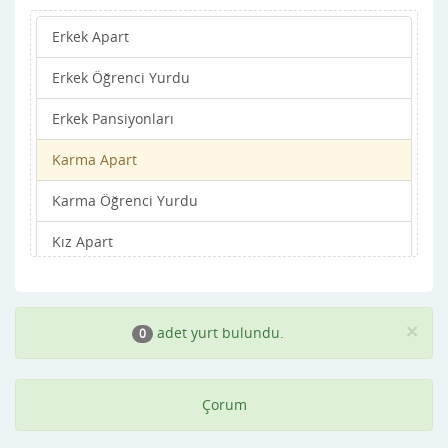
Erkek Apart
Osmancık
Erkek Öğrenci Yurdu
Sungurlu
Erkek Pansiyonları
Uğurludağ
Karma Apart
Karma Öğrenci Yurdu
Kız Apart
Kız Öğrenci Yurdu
Kız Pansiyonları
×
adet yurt bulundu.
0
Çorum