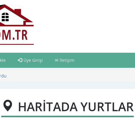
kle
Üye Girişi
İletişim
urdu
HARİTADA YURTLAR