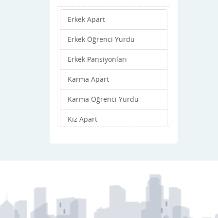
Ortaköy
Erkek Apart
Osmancık
Erkek Öğrenci Yurdu
Sungurlu
Erkek Pansiyonları
Uğurludağ
Karma Apart
Karma Öğrenci Yurdu
Kız Apart
Kız Öğrenci Yurdu
Kız Pansiyonları