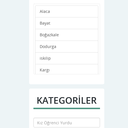
Alaca
Bayat
Boğazkale
Dodurga
iskilip
Kargı
Laçin
Mecitözü
KATEGORİLER
Merkez
Oğuzlar