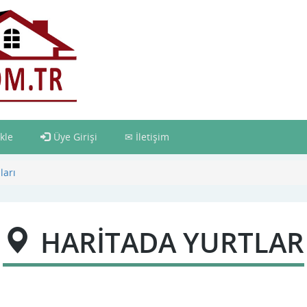
kle
Üye Girişi
İletişim
ları
HARİTADA YURTLAR