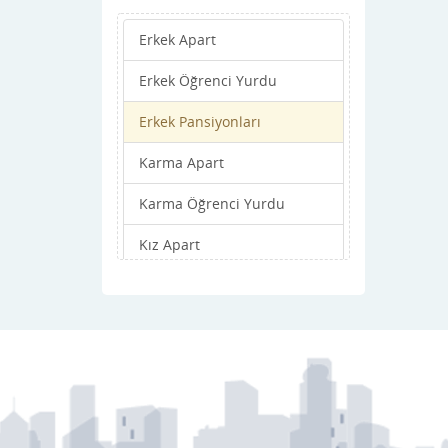
Çardak
Erkek Apart
Çivril
Erkek Öğrenci Yurdu
Güney
Erkek Pansiyonları
Honaz
Karma Apart
Kale
Karma Öğrenci Yurdu
Merkez
Kız Apart
Sarayköy
Kız Öğrenci Yurdu
Serinhisar
Kız Pansiyonları
Tavas