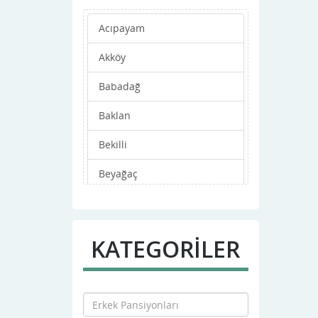
Acıpayam
Akköy
Babadağ
Baklan
Bekilli
Beyağaç
Bozkurt
Buldan
KATEGORİLER
Çal
Çameli