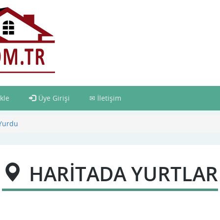
kle
Üye Girişi
İletişim
 Yurdu
HARİTADA YURTLAR