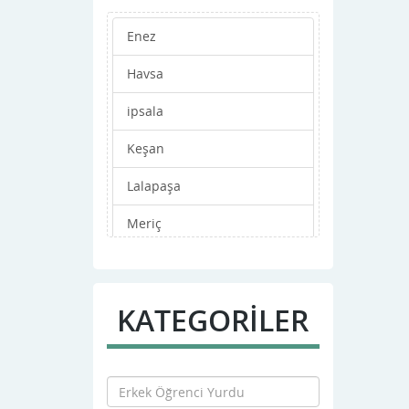
Enez
Havsa
ipsala
Keşan
Lalapaşa
Meriç
Merkez
Süloğlu
KATEGORİLER
Uzunköprü