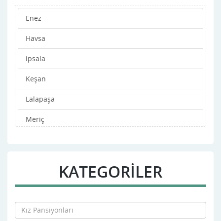
Enez
Havsa
ipsala
Keşan
Lalapaşa
Meriç
Merkez
Süloğlu
KATEGORİLER
Uzunköprü