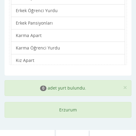
Erkek Öğrenci Yurdu
Oltu
Erkek Pansiyonları
Olur
Karma Apart
Palandöken
Karma Öğrenci Yurdu
Pasinler
Kız Apart
Pazaryolu
Kız Öğrenci Yurdu
Şenkaya
Kız Pansiyonları
Tekman
×
adet yurt bulundu.
0
Tortum
Erzurum
Uzundere
Yakutiye