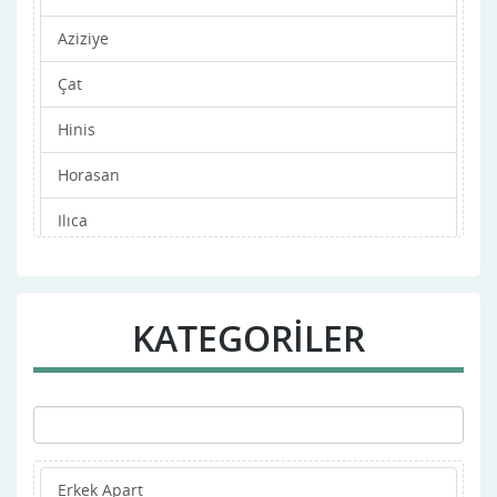
Aziziye
Çat
Hinis
Horasan
Ilıca
ispir
Karaçoban
KATEGORİLER
Karayazı
Köprüköy
Merkez
Erkek Apart
Narman