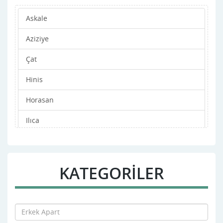
Askale
Aziziye
Çat
Hinis
Horasan
Ilıca
ispir
Karaçoban
KATEGORİLER
Karayazı
Köprüköy
Merkez