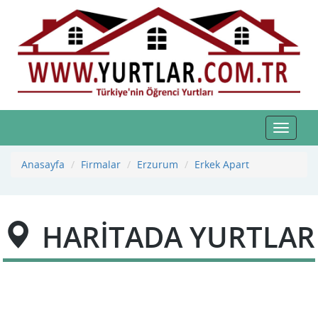
Toggle
navigat
Anasayfa
Firmalar
Erzurum
Erkek Apart
HARİTADA YURTLAR