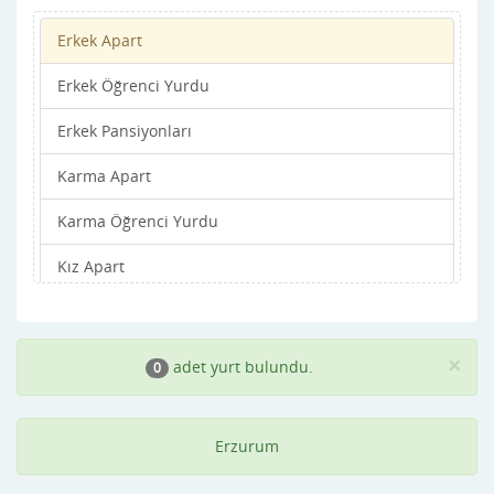
Erkek Apart
Narman
Erkek Öğrenci Yurdu
Oltu
Erkek Pansiyonları
Olur
Karma Apart
Palandöken
Karma Öğrenci Yurdu
Pasinler
Kız Apart
Pazaryolu
Kız Öğrenci Yurdu
Şenkaya
Kız Pansiyonları
Tekman
×
adet yurt bulundu.
0
Tortum
Erzurum
Uzundere