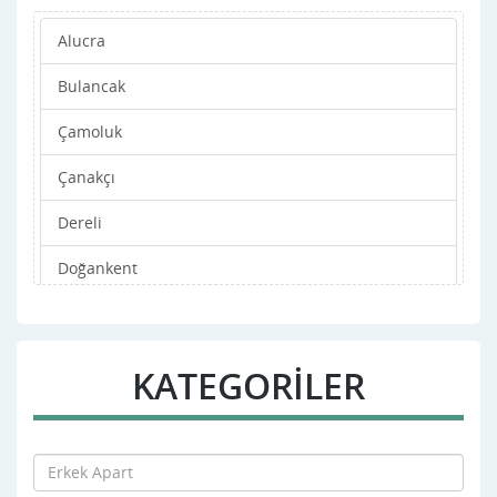
Alucra
Bulancak
Çamoluk
Çanakçı
Dereli
Doğankent
Espiye
Eynesil
KATEGORİLER
Görele
Güce
Kesap