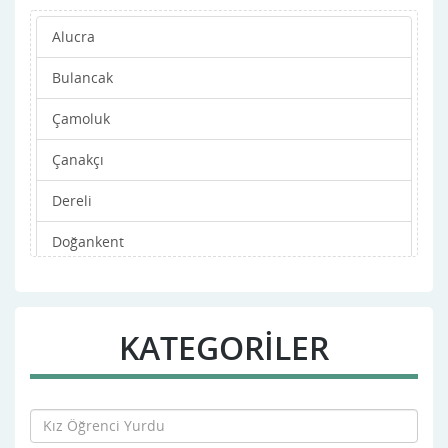
Alucra
Bulancak
Çamoluk
Çanakçı
Dereli
Doğankent
Espiye
Eynesil
KATEGORİLER
Görele
Güce
Kesap