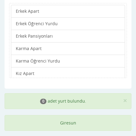
Erkek Apart
Merkez
Erkek Öğrenci Yurdu
Piraziz
Erkek Pansiyonları
Şebinkarahisar
Karma Apart
Tirebolu
Karma Öğrenci Yurdu
Yağlıdere
Kız Apart
Kız Öğrenci Yurdu
Kız Pansiyonları
×
adet yurt bulundu.
0
Giresun