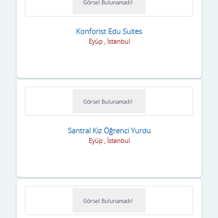
Kadıköy
Konforist Edu Suites
Kağıthane
Eyüp , İstanbul
Kartal
Kozyatağı
Küçükçekmece
Maltepe
Santral Kız Öğrenci Yurdu
Merkez
Eyüp , İstanbul
Pendik
Sancaktepe
Sarıyer