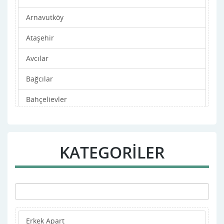
Arnavutköy
Ataşehir
Avcılar
Bağcılar
Bahçelievler
Bakırköy
Başakşehir
KATEGORİLER
Bayrampaşa
Beşiktaş
Beykoz
Erkek Apart
Beylikdüzü