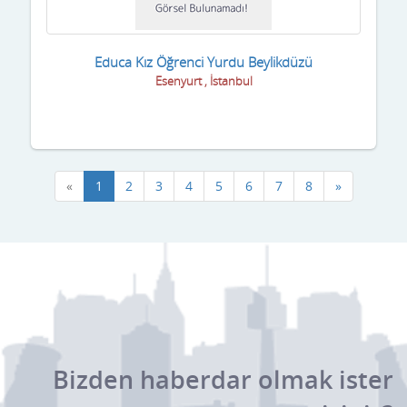
Educa Kız Öğrenci Yurdu Beylikdüzü
Esenyurt , İstanbul
«
1
2
3
4
5
6
7
8
»
Bizden haberdar olmak ister