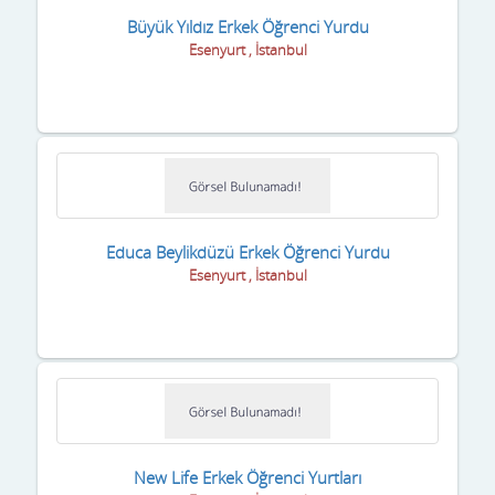
Şile
Büyük Yıldız Erkek Öğrenci Yurdu
Silivri
Esenyurt , İstanbul
Şişli
Sultanbeyli
Sultangazi
Tuzla
Educa Beylikdüzü Erkek Öğrenci Yurdu
Ümraniye
Esenyurt , İstanbul
Üsküdar
Yalova
Zeytinburnu
New Life Erkek Öğrenci Yurtları