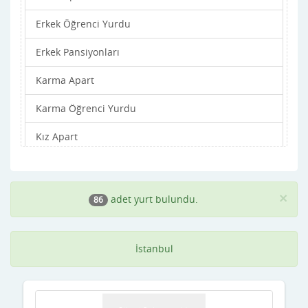
Erkek Öğrenci Yurdu
Beyoğlu
Erkek Pansiyonları
Büyükçekmece
Karma Apart
Çatalca
Karma Öğrenci Yurdu
Çekmeköy
Kız Apart
Eminönü
Kız Öğrenci Yurdu
Esenler
Kız Pansiyonları
Esenyurt
×
adet yurt bulundu.
86
Eyüp
İstanbul
Fatih
Gaziosmanpaşa
Güngören