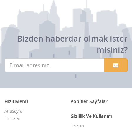
Meram
Merkez
Bizden haberdar olmak ister
Sarayönü
misiniz?
Selçuklu
Seydişehir
Taşkent
Tuzlukçu
Yalıhüyük
Hızlı Menü
Popüler Sayfalar
Yunak
Anasayfa
Gizlilik Ve Kullanım
Firmalar
İletişim