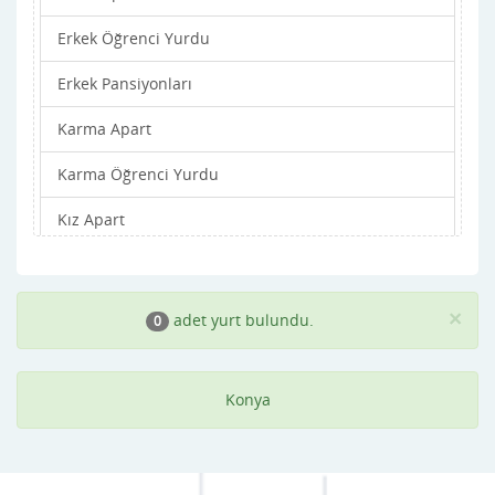
Erkek Öğrenci Yurdu
Emirgazi
Erkek Pansiyonları
Ereğli
Karma Apart
Güneysınır
Karma Öğrenci Yurdu
Hadim
Kız Apart
Halkapınar
Kız Öğrenci Yurdu
Hüyük
Kız Pansiyonları
Ilgın
×
adet yurt bulundu.
0
Kadınhanı
Konya
Karapınar
Karatay
Kulu