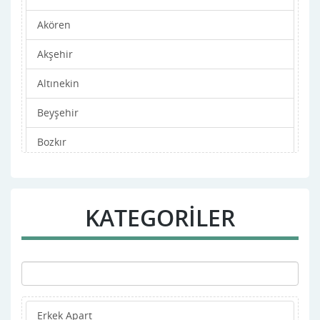
Akören
Akşehir
Altınekin
Beyşehir
Bozkır
Çeltik
Cihanbeyli
KATEGORİLER
Çumra
Derbent
Derebucak
Erkek Apart
Doğanhisar