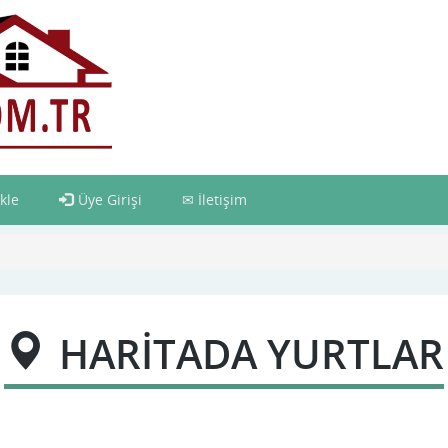
kle
Üye Girişi
İletişim
HARİTADA YURTLAR