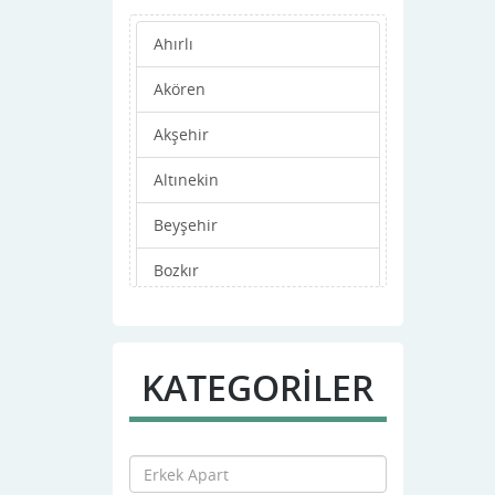
Ahırlı
Akören
Akşehir
Altınekin
Beyşehir
Bozkır
Çeltik
Cihanbeyli
KATEGORİLER
Çumra
Derbent