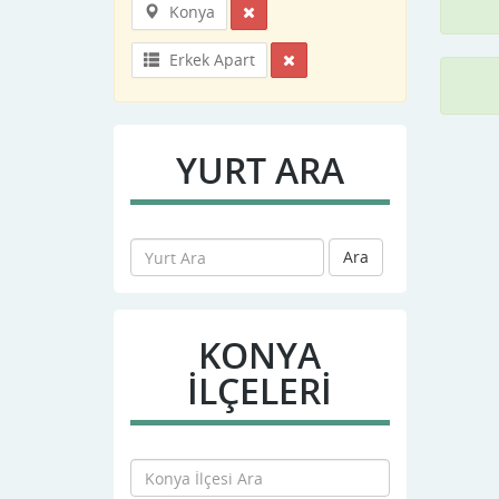
Konya
Erkek Apart
YURT ARA
Ara
KONYA
İLÇELERİ