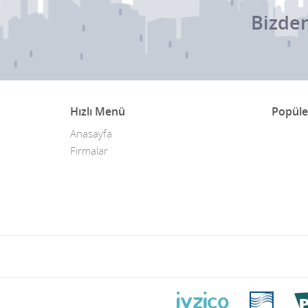
Karatay
Bizden
Kulu
Meram
Merkez
Hızlı Menü
Popüle
Sarayönü
Anasayfa
Selçuklu
Firmalar
Seydişehir
Taşkent
Tuzlukçu
Yalıhüyük
Yunak