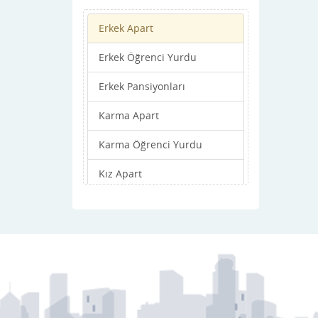
Derebucak
Erkek Apart
Doğanhisar
Erkek Öğrenci Yurdu
Emirgazi
Erkek Pansiyonları
Ereğli
Karma Apart
Güneysınır
Karma Öğrenci Yurdu
Hadim
Kız Apart
Halkapınar
Kız Öğrenci Yurdu
Hüyük
Kız Pansiyonları
Ilgın
Kadınhanı
Karapınar