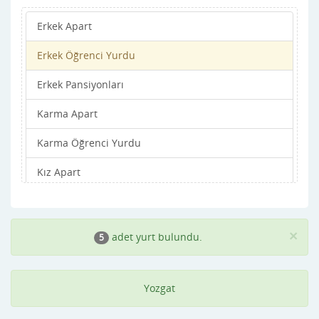
Erkek Apart
Sorgun
Erkek Öğrenci Yurdu
Yenifakılı
Erkek Pansiyonları
Yerköy
Karma Apart
Karma Öğrenci Yurdu
Kız Apart
Kız Öğrenci Yurdu
Kız Pansiyonları
×
adet yurt bulundu.
5
Yozgat