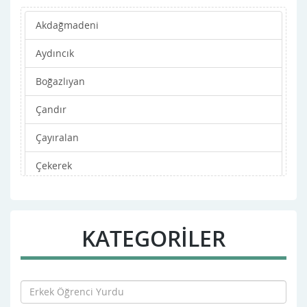
Akdağmadeni
Aydıncık
Boğazlıyan
Çandır
Çayıralan
Çekerek
Kadışehri
Merkez
KATEGORİLER
Saraykent
Sarıkaya
Şefaatli