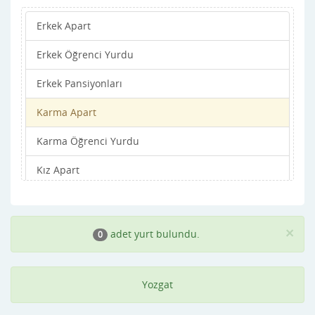
Erkek Apart
Sorgun
Erkek Öğrenci Yurdu
Yenifakılı
Erkek Pansiyonları
Yerköy
Karma Apart
Karma Öğrenci Yurdu
Kız Apart
Kız Öğrenci Yurdu
Kız Pansiyonları
×
adet yurt bulundu.
0
Yozgat