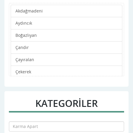
Akdağmadeni
Aydıncık
Boğazlıyan
Çandır
Çayıralan
Çekerek
Kadışehri
Merkez
KATEGORİLER
Saraykent
Sarıkaya
Şefaatli