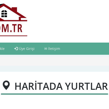
kle
Üye Girişi
İletişim
HARİTADA YURTLAR