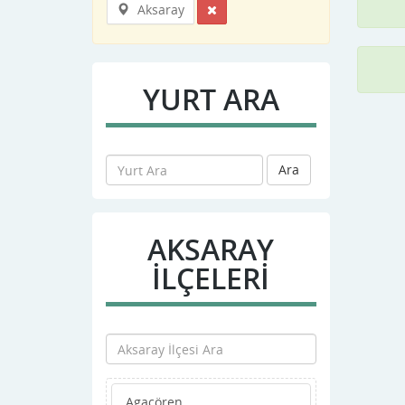
Aksaray
YURT ARA
Ara
AKSARAY
İLÇELERİ
Agaçören