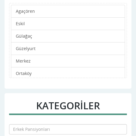
Agaçören
Eskil
Gülağaç
Güzelyurt
Merkez
Ortaköy
Sarıyahşi
KATEGORİLER