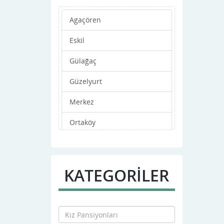
Agaçören
Eskil
Gülağaç
Güzelyurt
Merkez
Ortaköy
Sarıyahşi
KATEGORİLER