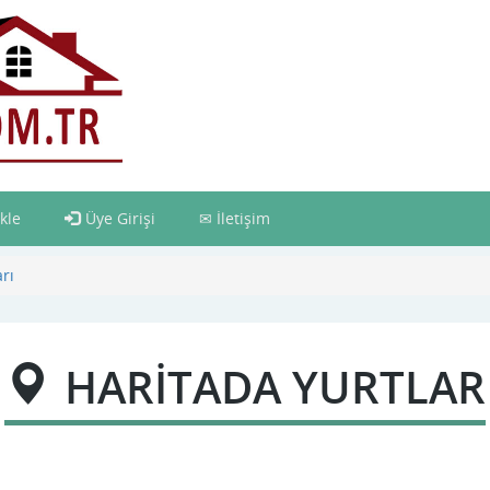
kle
Üye Girişi
İletişim
rı
HARİTADA YURTLAR