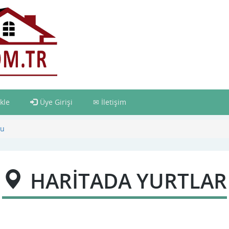
kle
Üye Girişi
İletişim
du
HARİTADA YURTLAR