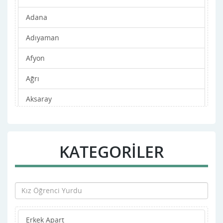
Adana
Adıyaman
Afyon
Ağrı
Aksaray
Amasya
Ankara
KATEGORİLER
Antalya
Ardahan
Artvin
Erkek Apart
Aydın