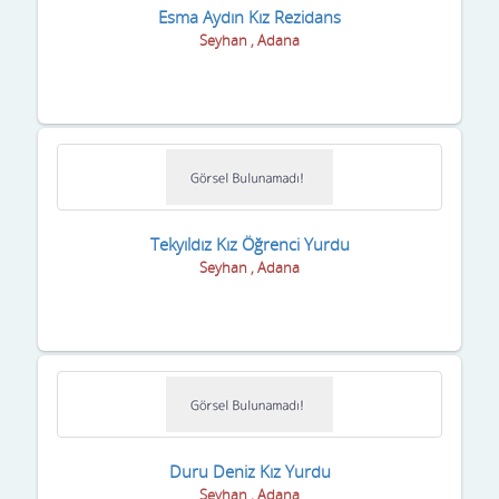
Karaman
Esma Aydın Kız Rezidans
Seyhan , Adana
Kars
Kastamonu
Kayseri
Kilis
Kırıkkale
Tekyıldız Kız Öğrenci Yurdu
Seyhan , Adana
Kırklareli
Kırşehir
Kocaeli
Konya
Kütahya
Duru Deniz Kız Yurdu
Seyhan , Adana