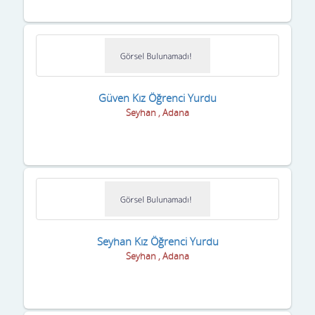
Sakarya
Samsun
Şanlıurfa
Siirt
Güven Kız Öğrenci Yurdu
Seyhan , Adana
Sinop
Sivas
Şırnak
Tekirdağ
Tokat
Seyhan Kız Öğrenci Yurdu
Seyhan , Adana
Trabzon
Tunceli