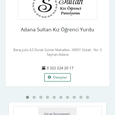
Çankırı
Çorum
Adana Sultan Kız Öğrenci Yurdu
Denizli
Diyarbakır
Baraj yolu 4,5 Durak Sümer Mahallesi - 69031 Sokak - No. 5
Düzce
Seyhan,Adana
Edirne
0 322 224 20 17
Elazığ
Detaylar
Erzincan
Erzurum
Eskişehir