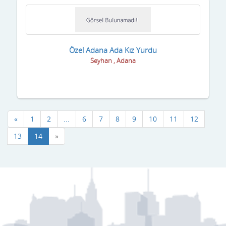
Uşak
Van
Yalova
Özel Adana Ada Kız Yurdu
Seyhan , Adana
Yozgat
Zonguldak
«
1
2
...
6
7
8
9
10
11
12
13
14
»