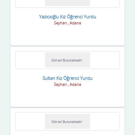
Gaziantep
Giresun
Yazıcıoğlu Kız Öğrenci Yurdu
Seyhan , Adana
Gümüşhane
Hakkari
Hatay
Iğdır
Isparta
Sultan Kız Öğrenci Yurdu
Seyhan , Adana
istanbul
izmir
K.Maraş
Karabük