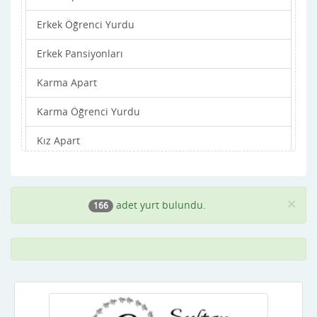
Erkek Öğrenci Yurdu
Balıkesir
Erkek Pansiyonları
Bartın
Karma Apart
Batman
Karma Öğrenci Yurdu
Bayburt
Kız Apart
Bilecik
Kız Öğrenci Yurdu
Bingöl
Kız Pansiyonları
Bitlis
×
adet yurt bulundu.
166
Bolu
Burdur
Bursa
Çanakkale