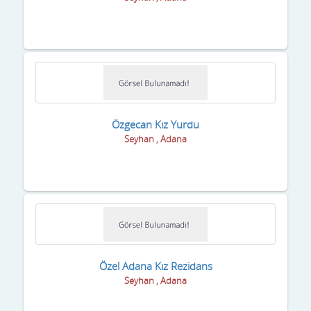
Malatya
Manisa
Mardin
Mersin
Muğla
Özgecan Kız Yurdu
Seyhan , Adana
Muş
Nevşehir
Niğde
Ordu
Osmaniye
Özel Adana Kız Rezidans
Seyhan , Adana
Rize