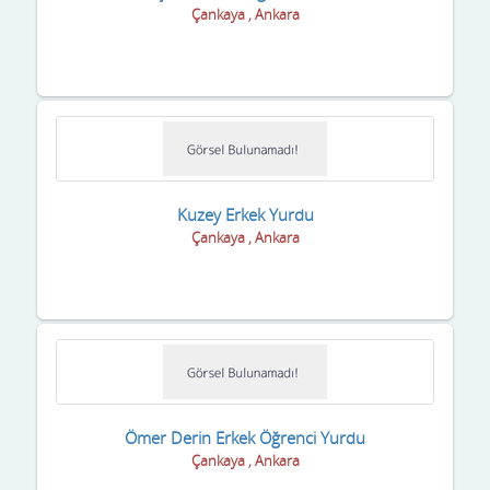
Çankaya , Ankara
Hakkari
Hatay
Iğdır
Isparta
Kuzey Erkek Yurdu
istanbul
Çankaya , Ankara
izmir
K.Maraş
Karabük
Karaman
Ömer Derin Erkek Öğrenci Yurdu
Kars
Çankaya , Ankara
Kastamonu