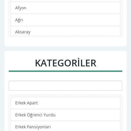
Afyon
Ağrı
Aksaray
Amasya
Ankara
KATEGORİLER
Antalya
Ardahan
Artvin
Erkek Apart
Aydın
Erkek Öğrenci Yurdu
Balıkesir
Erkek Pansiyonları
Bartın