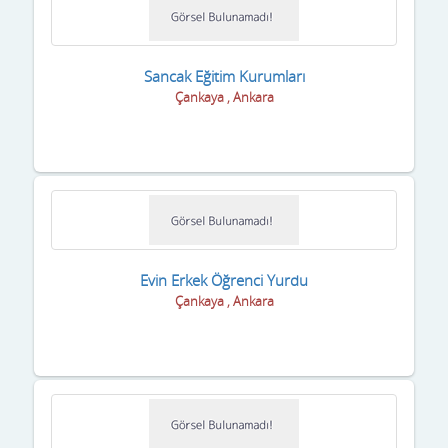
Şanlıurfa
Siirt
Sancak Eğitim Kurumları
Sinop
Çankaya , Ankara
Sivas
Şırnak
Tekirdağ
Tokat
Evin Erkek Öğrenci Yurdu
Trabzon
Çankaya , Ankara
Tunceli
Uşak
Van