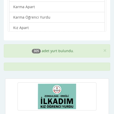
Karma Apart
Batman
Karma Öğrenci Yurdu
Bayburt
Kız Apart
Bilecik
Kız Öğrenci Yurdu
Bingöl
Kız Pansiyonları
Bitlis
×
adet yurt bulundu.
305
Bolu
Burdur
Bursa
Çanakkale
Çankırı
Çorum