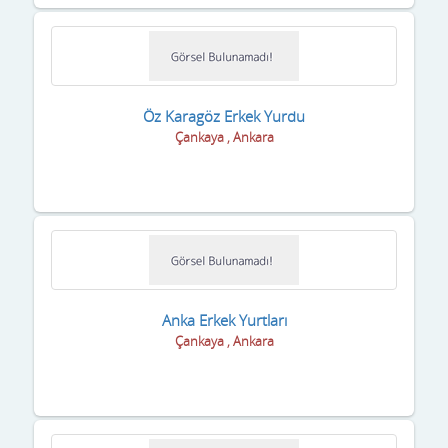
Mardin
Mersin
Muğla
Öz Karagöz Erkek Yurdu
Muş
Çankaya , Ankara
Nevşehir
Niğde
Ordu
Osmaniye
Anka Erkek Yurtları
Rize
Çankaya , Ankara
Sakarya
Samsun