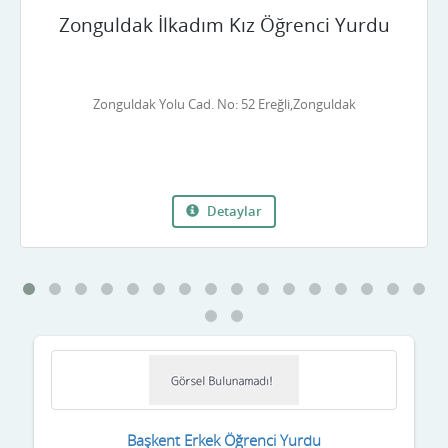
Zonguldak İlkadım Kız Öğrenci Yurdu
Denizli
Diyarbakır
Zonguldak Yolu Cad. No: 52 Ereğli,Zonguldak
Düzce
Edirne
Elazığ
Detaylar
Erzincan
Erzurum
Eskişehir
Gaziantep
Giresun
Başkent Erkek Öğrenci Yurdu
Gümüşhane