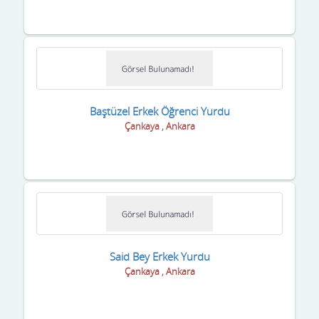
Kayseri
Kilis
Kırıkkale
Baştüzel Erkek Öğrenci Yurdu
Kırklareli
Çankaya , Ankara
Kırşehir
Kocaeli
Konya
Kütahya
Said Bey Erkek Yurdu
Malatya
Çankaya , Ankara
Manisa