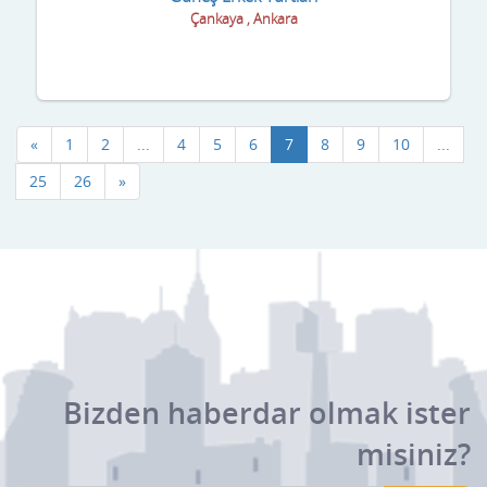
Çankaya , Ankara
«
1
2
...
4
5
6
7
8
9
10
...
25
26
»
Bizden haberdar olmak ister
misiniz?