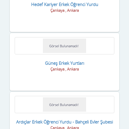
Karaman
Hedef Kariyer Erkek Öğrenci Yurdu
Çankaya , Ankara
Kars
Kastamonu
Kayseri
Kilis
Kırıkkale
Güneş Erkek Yurtları
Çankaya , Ankara
Kırklareli
Kırşehir
Kocaeli
Konya
Kütahya
Ardıçlar Erkek Öğrenci Yurdu - Bahçeli Evler Şubesi
Çankaya , Ankara