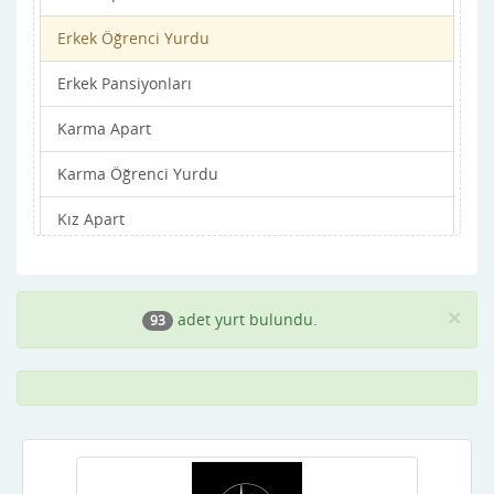
Erkek Öğrenci Yurdu
Balıkesir
Erkek Pansiyonları
Bartın
Karma Apart
Batman
Karma Öğrenci Yurdu
Bayburt
Kız Apart
Bilecik
Kız Öğrenci Yurdu
Bingöl
Kız Pansiyonları
Bitlis
×
adet yurt bulundu.
93
Bolu
Burdur
Bursa
Çanakkale