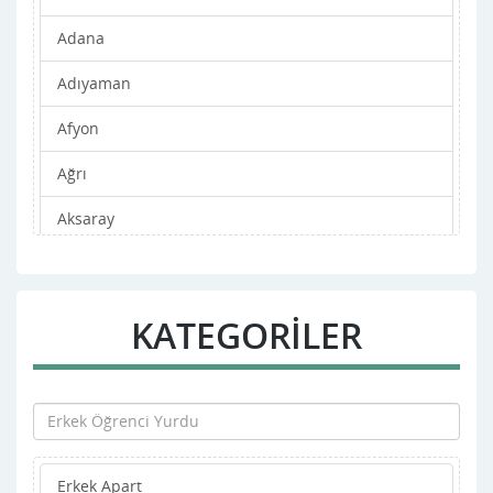
Adana
Adıyaman
Afyon
Ağrı
Aksaray
Amasya
Ankara
KATEGORİLER
Antalya
Ardahan
Artvin
Erkek Apart
Aydın