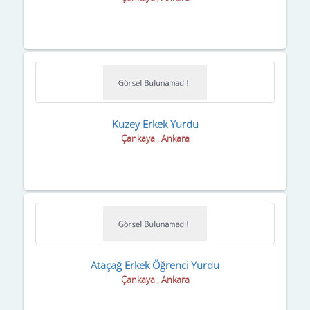
Malatya
Manisa
Mardin
Mersin
Muğla
Kuzey Erkek Yurdu
Çankaya , Ankara
Muş
Nevşehir
Niğde
Ordu
Osmaniye
Ataçağ Erkek Öğrenci Yurdu
Çankaya , Ankara
Rize