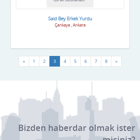
Said Bey Erkek Yurdu
Çankaya , Ankara
«
1
2
3
4
5
6
7
8
»
Bizden haberdar olmak ister
misiniz?