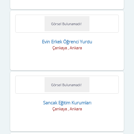
Sakarya
Samsun
Şanlıurfa
Siirt
Evin Erkek Öğrenci Yurdu
Çankaya , Ankara
Sinop
Sivas
Şırnak
Tekirdağ
Tokat
Sancak Eğitim Kurumları
Çankaya , Ankara
Trabzon
Tunceli