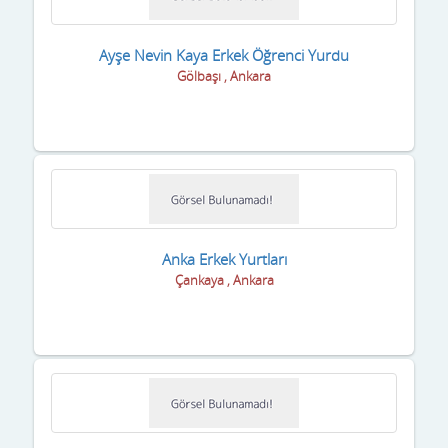
Gaziantep
Giresun
Ayşe Nevin Kaya Erkek Öğrenci Yurdu
Gölbaşı , Ankara
Gümüşhane
Hakkari
Hatay
Iğdır
Isparta
Anka Erkek Yurtları
Çankaya , Ankara
istanbul
izmir
K.Maraş
Karabük