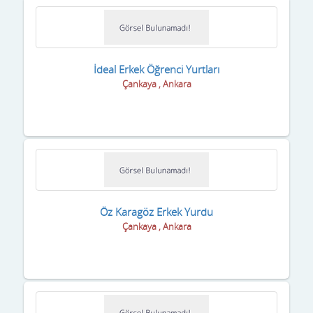
Uşak
Van
Yalova
İdeal Erkek Öğrenci Yurtları
Çankaya , Ankara
Yozgat
Zonguldak
Öz Karagöz Erkek Yurdu
Çankaya , Ankara