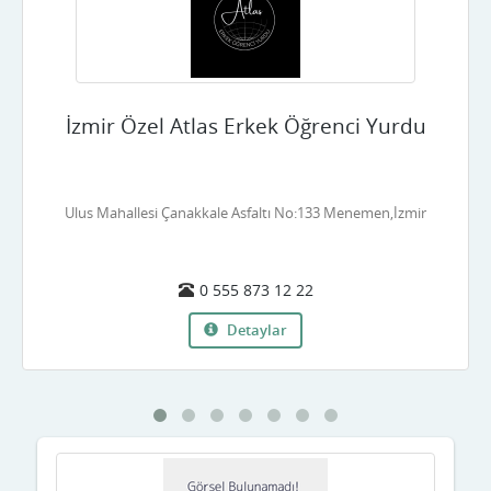
Çankırı
Çorum
İzmir Özel Atlas Erkek Öğrenci Yurdu
Denizli
Diyarbakır
Ulus Mahallesi Çanakkale Asfaltı No:133 Menemen,İzmir
Düzce
Edirne
0 555 873 12 22
Elazığ
Detaylar
Erzincan
Erzurum
Eskişehir