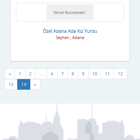
Uşak
Van
Yalova
Özel Adana Ada Kız Yurdu
Seyhan , Adana
Yozgat
Zonguldak
«
1
2
...
6
7
8
9
10
11
12
13
14
»