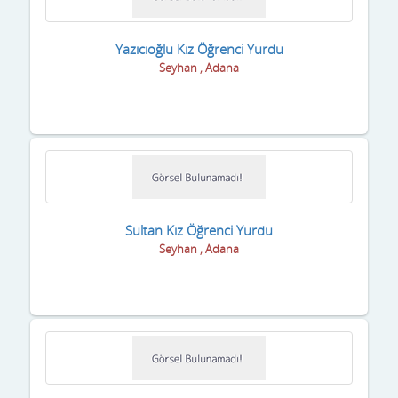
Gaziantep
Giresun
Yazıcıoğlu Kız Öğrenci Yurdu
Seyhan , Adana
Gümüşhane
Hakkari
Hatay
Iğdır
Isparta
Sultan Kız Öğrenci Yurdu
Seyhan , Adana
istanbul
izmir
K.Maraş
Karabük