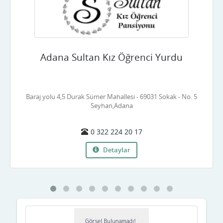
Çankırı
Çorum
Adana Sultan Kız Öğrenci Yurdu
Denizli
Diyarbakır
Baraj yolu 4,5 Durak Sümer Mahallesi - 69031 Sokak - No. 5
Düzce
Seyhan,Adana
Edirne
0 322 224 20 17
Elazığ
Detaylar
Erzincan
Erzurum
Eskişehir