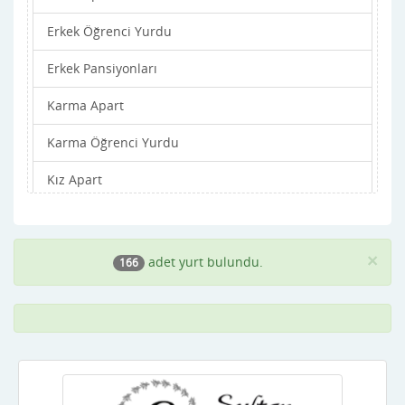
Erkek Öğrenci Yurdu
Balıkesir
Erkek Pansiyonları
Bartın
Karma Apart
Batman
Karma Öğrenci Yurdu
Bayburt
Kız Apart
Bilecik
Kız Öğrenci Yurdu
Bingöl
Kız Pansiyonları
Bitlis
×
adet yurt bulundu.
166
Bolu
Burdur
Bursa
Çanakkale