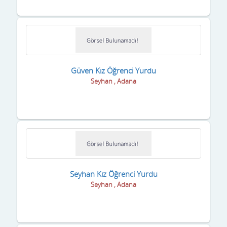
Sakarya
Samsun
Şanlıurfa
Siirt
Güven Kız Öğrenci Yurdu
Seyhan , Adana
Sinop
Sivas
Şırnak
Tekirdağ
Tokat
Seyhan Kız Öğrenci Yurdu
Seyhan , Adana
Trabzon
Tunceli