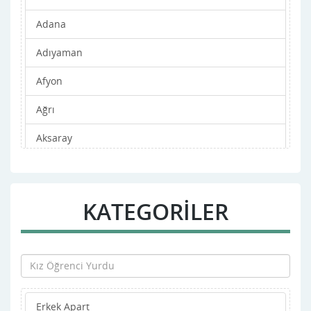
Adana
Adıyaman
Afyon
Ağrı
Aksaray
Amasya
Ankara
KATEGORİLER
Antalya
Ardahan
Artvin
Erkek Apart
Aydın