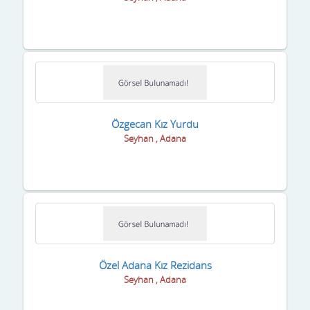
Malatya
Manisa
Mardin
Mersin
Muğla
Özgecan Kız Yurdu
Seyhan , Adana
Muş
Nevşehir
Niğde
Ordu
Osmaniye
Özel Adana Kız Rezidans
Seyhan , Adana
Rize