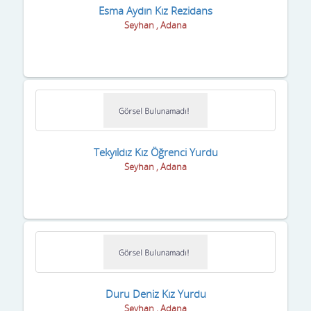
Karaman
Esma Aydın Kız Rezidans
Seyhan , Adana
Kars
Kastamonu
Kayseri
Kilis
Kırıkkale
Tekyıldız Kız Öğrenci Yurdu
Seyhan , Adana
Kırklareli
Kırşehir
Kocaeli
Konya
Kütahya
Duru Deniz Kız Yurdu
Seyhan , Adana