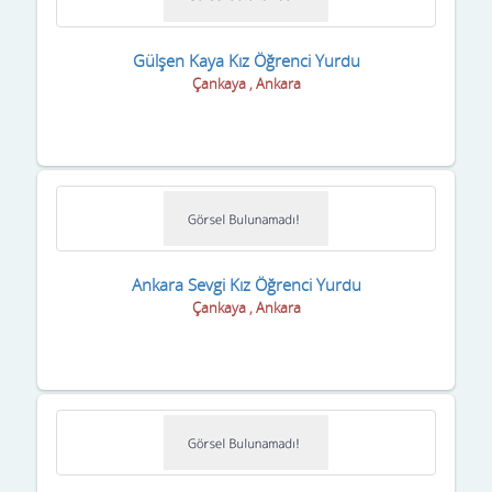
Gaziantep
Giresun
Gülşen Kaya Kız Öğrenci Yurdu
Çankaya , Ankara
Gümüşhane
Hakkari
Hatay
Iğdır
Isparta
Ankara Sevgi Kız Öğrenci Yurdu
Çankaya , Ankara
istanbul
izmir
K.Maraş
Karabük