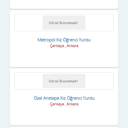
Sakarya
Samsun
Şanlıurfa
Siirt
Metropol Kız Öğrenci Yurdu
Çankaya , Ankara
Sinop
Sivas
Şırnak
Tekirdağ
Tokat
Özel Anıttepe Kız Öğrenci Yurdu
Çankaya , Ankara
Trabzon
Tunceli