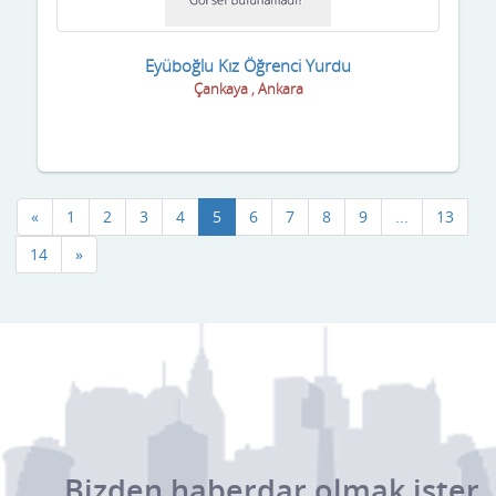
Eyüboğlu Kız Öğrenci Yurdu
Çankaya , Ankara
«
1
2
3
4
5
6
7
8
9
...
13
14
»
Bizden haberdar olmak ister