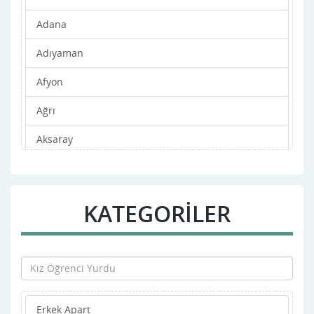
Adana
Adıyaman
Afyon
Ağrı
Aksaray
Amasya
Ankara
KATEGORİLER
Antalya
Ardahan
Artvin
Erkek Apart
Aydın