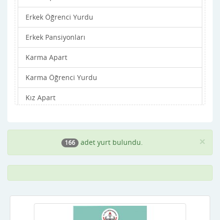
Erkek Öğrenci Yurdu
Balıkesir
Erkek Pansiyonları
Bartın
Karma Apart
Batman
Karma Öğrenci Yurdu
Bayburt
Kız Apart
Bilecik
Kız Öğrenci Yurdu
Bingöl
Kız Pansiyonları
Bitlis
×
adet yurt bulundu.
166
Bolu
Burdur
Bursa
Çanakkale