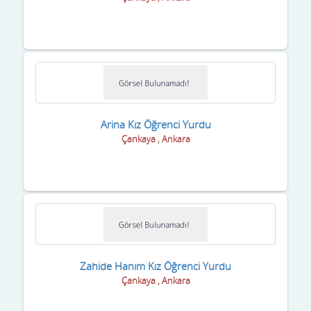
Malatya
Manisa
Mardin
Mersin
Muğla
Arina Kız Öğrenci Yurdu
Çankaya , Ankara
Muş
Nevşehir
Niğde
Ordu
Osmaniye
Zahide Hanım Kız Öğrenci Yurdu
Çankaya , Ankara
Rize