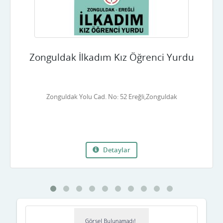
Çankırı
Çorum
Zonguldak İlkadım Kız Öğrenci Yurdu
Denizli
Diyarbakır
Zonguldak Yolu Cad. No: 52 Ereğli,Zonguldak
Düzce
Edirne
Elazığ
Detaylar
Erzincan
Erzurum
Eskişehir